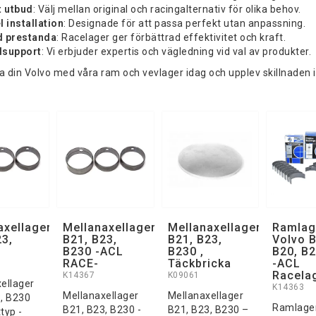
t utbud
: Välj mellan original och racingalternativ för olika behov.
l installation
: Designade för att passa perfekt utan anpassning.
 prestanda
: Racelager ger förbättrad effektivitet och kraft.
dsupport
: Vi erbjuder expertis och vägledning vid val av produkter.
 din Volvo med våra ram och vevlager idag och upplev skillnaden i
axellager
Mellanaxellager
Mellanaxellager
Ramlag
23,
B21, B23,
B21, B23,
Volvo B
B230 -ACL
B230 ,
B20, B2
RACE-
Täckbricka
-ACL
Racela
K14367
K09061
ellager
K14363
Mellanaxellager
Mellanaxellager
, B230
Ramlager
B21, B23, B230 -
B21, B23, B230 –
typ -