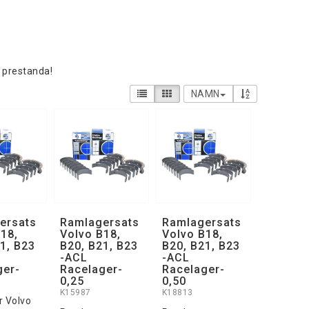
 prestanda!
NAMN
ersats
Ramlagersats
Ramlagersats
18,
Volvo B18,
Volvo B18,
1, B23
B20, B21, B23
B20, B21, B23
-ACL
-ACL
ger-
Racelager-
Racelager-
0,25
0,50
K15987
K18813
 Volvo