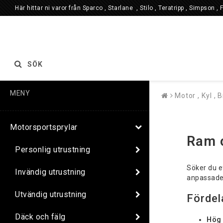
Här hittar ni varor från Sparco , Starlane , Stilo , Teratripp , Simpson , 
SÖK
MENY
Motor , Kyl , 
Motorsportsprylar
Ram o
Personlig utrustning
Söker du ef
Invändig utrustning
anpassade 
Utvändig utrustning
Fördel
Däck och fälg
Hög 