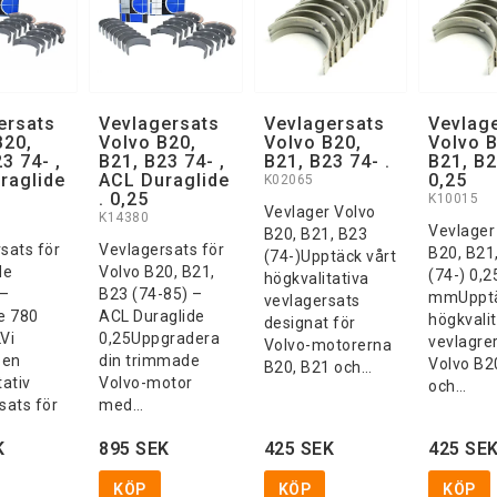
ersats
Vevlagersats
Vevlagersats
Vevlag
B20,
Volvo B20,
Volvo B20,
Volvo B
3 74- ,
B21, B23 74- ,
B21, B23 74- .
B21, B2
raglide
ACL Duraglide
0,25
K02065
. 0,25
K10015
Vevlager Volvo
K14380
Vevlager
B20, B21, B23
sats för
Vevlagersats för
B20, B21
(74-)Upptäck vårt
de
Volvo B20, B21,
(74-) 0,2
högkvalitativa
 –
B23 (74-85) –
mmUppt
vevlagersats
e 780
ACL Duraglide
högkvalit
designat för
Vi
0,25Uppgradera
vevlagrer
Volvo-motorerna
 en
din trimmade
Volvo B2
B20, B21 och…
tativ
Volvo-motor
och…
sats för
med…
K
895 SEK
425 SEK
425 SE
KÖP
KÖP
KÖP