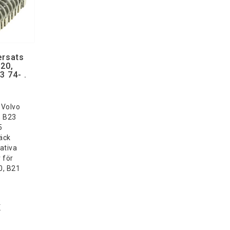
ersats
20,
3 74- .
 Volvo
, B23
5
äck
ativa
 för
0, B21
K