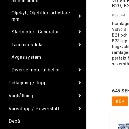
aluminiumrör
Volvo 
B20, B
.
Oljekyl , Oljefilterförflyttare
K02544
mm
Ramlage
Volvo B1
Startmotor , Generator
B21 och
B23Uppt
Tändningsdelar
högkvali
ramlager
Avgassystem
perfekt f
säkerstä
Diverse motortillbehör
Tidtagning / Tripp
645 SE
Väghållning
KÖP
Varvstopp / Powershift
Depå