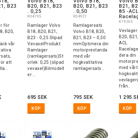
B18,
Volvo B18,
Volvo B18,
Volvo B
21, B23
B20, B21, B23
B20, B21, B23
B21, B2
. 0,25
. 0,50
85 -AC
Racela
K04795
K04921
K19265
r för
Ramlager Volvo
Ramlagersats
Vevlager
8, B20,
B18, B20, B21,
Volvo B18, B20,
B20, B21,
B23 - 0,25 Slipad
B21, B23 – 0,50
ACL
äck vår
VevaxelProdukt:
mmOptimera din
Racelag
tativa
Ramlager
motorprestanda
dera din
sats,
(ramlagersats)St
med vår
motorpr
ör att
orlek: 0,25 (slipad
högkvalitativa
med vårt
lla…
vevaxel)Bilmodell
ramlagersats…
högkvalit
er:…
vevlager
från…
K
695 SEK
795 SEK
1 295 S
KÖP
KÖP
KÖP