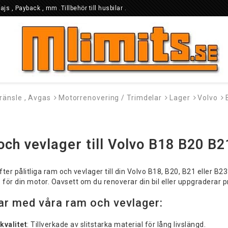
Fajs , Payback , mm .Tillbehör till husbilar .
Bränsle , Avgas
Motorrenovering / Trimdelar
Lager
Volvo
ch vevlager till Volvo B18 B20 B2
ter pålitliga ram och vevlager till din Volvo B18, B20, B21 eller B2
för din motor. Oavsett om du renoverar din bil eller uppgraderar p
ar med våra ram och vevlager:
kvalitet
: Tillverkade av slitstarka material för lång livslängd.