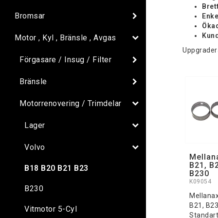
Bret
Bromsar
Enke
Ökad
Kun
Motor , Kyl , Bränsle , Avgas
Uppgradera
Förgasare / Insug / Filter
Bränsle
Motorrenovering / Trimdelar
Lager
Volvo
Mellan
B21, B
B18 B20 B21 B23
B230
K09054
B230
Mellanax
B21, B23
Vitmotor 5-Cyl
Standart