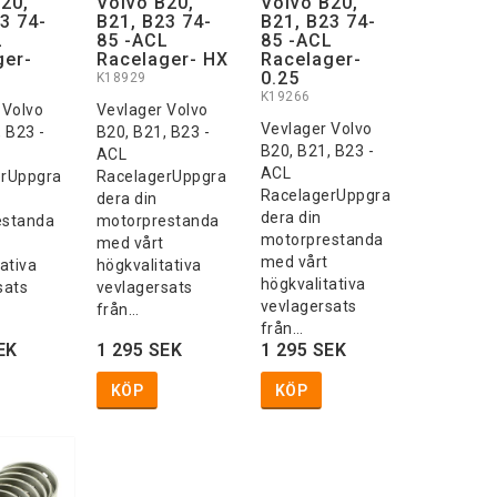
20,
Volvo B20,
Volvo B20,
3 74-
B21, B23 74-
B21, B23 74-
L
85 -ACL
85 -ACL
ger-
Racelager- HX
Racelager-
0.25
K18929
K19266
 Volvo
Vevlager Volvo
Vevlager Volvo
 B23 -
B20, B21, B23 -
B20, B21, B23 -
ACL
ACL
erUppgra
RacelagerUppgra
RacelagerUppgra
dera din
dera din
estanda
motorprestanda
motorprestanda
med vårt
med vårt
ativa
högkvalitativa
högkvalitativa
sats
vevlagersats
vevlagersats
från…
från…
EK
1 295 SEK
1 295 SEK
KÖP
KÖP