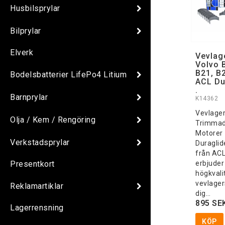
Husbilsprylar
Bilprylar
Elverk
Vevlag
Volvo 
B21, B2
Bodelsbatterier LifePo4 Litium
ACL Du
.
Barnprylar
K14362
Vevlager
Olja / Kem / Rengöring
Trimma
Motorer
Verkstadsprylar
Duraglid
från ACL
erbjuder
Presentkort
högkvali
vevlager
Reklamartiklar
dig…
895 SE
Lagerrensning
KÖP