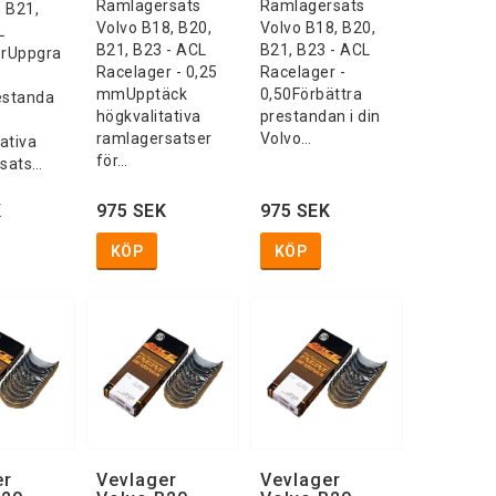
Ramlagersats
Ramlagersats
, B21,
Volvo B18, B20,
Volvo B18, B20,
L
B21, B23 - ACL
B21, B23 - ACL
erUppgra
Racelager - 0,25
Racelager -
mmUpptäck
0,50Förbättra
estanda
högkvalitativa
prestandan i din
ramlagersatser
Volvo…
ativa
för…
rsats…
K
975 SEK
975 SEK
KÖP
KÖP
er
Vevlager
Vevlager