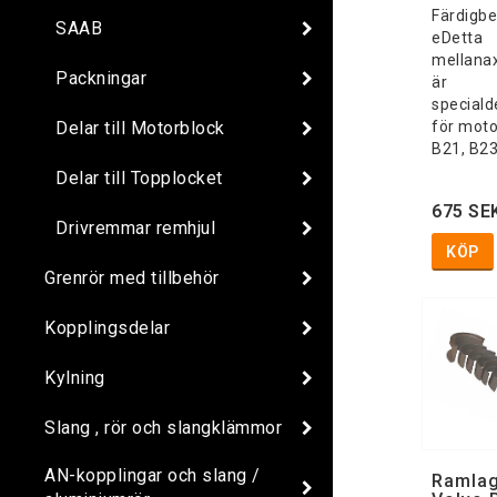
Färdigb
SAAB
eDetta
mellanax
Packningar
är
speciald
Delar till Motorblock
för mot
B21, B23
Delar till Topplocket
675 SE
Drivremmar remhjul
KÖP
Grenrör med tillbehör
Kopplingsdelar
Kylning
Slang , rör och slangklämmor
AN-kopplingar och slang /
Ramlag