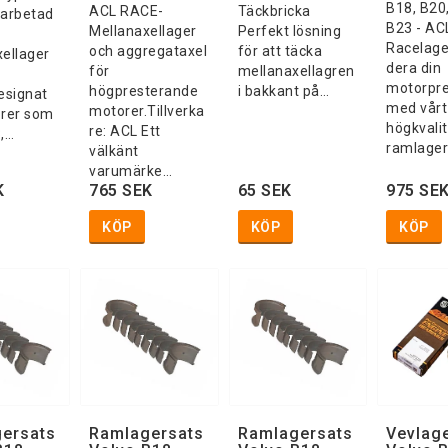
B18, B20
ACL RACE-
Täckbricka
earbetad
B23 - AC
Mellanaxellager
Perfekt lösning
Racelag
och aggregataxel
för att täcka
ellager
dera din
för
mellanaxellagren
motorpr
högpresterande
i bakkant på…
esignat
med vårt
motorer.Tillverka
orer som
högkvalit
re: ACL Ett
,…
ramlage
välkänt
varumärke…
K
765 SEK
65 SEK
975 SE
KÖP
KÖP
KÖP
ersats
Ramlagersats
Ramlagersats
Vevlag