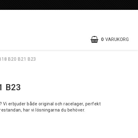
0
VARUKORG
B18 B20 B21 B23
1 B23
3? Vi erbjuder både original och racelager, perfekt
restandan, har vi lösningarna du behöver.