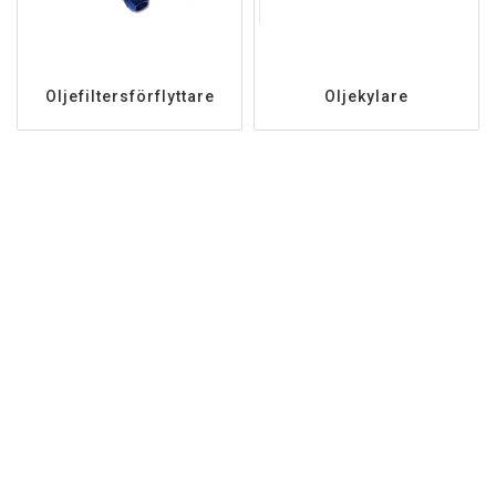
O­l­j­e­f­i­l­t­e­r­s­f­ö­r­f­l­y­t­t­a­r­e
Oljekylare