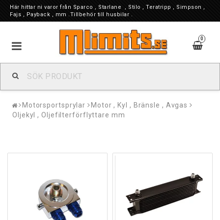
Här hittar ni varor från Sparco , Starlane , Stilo , Teratripp , Simpson ,
Fajs , Payback , mm .Tillbehör till husbilar .
0
Motorsportsprylar
Motor , Kyl , Bränsle , Avgas
Oljekyl , Oljefilterförflyttare mm