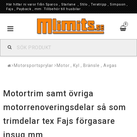
Här hittar ni varor från Sparco , Starlane , Stilo , Teratripp , Simpson ,
Fajs , Payback , mm .Tillbehör till husbilar .
0
Motorsportsprylar
Motor , Kyl , Bränsle , Avgas
Motortrim samt övriga
motorrenoveringsdelar så som
trimdelar tex Fajs förgasare
insug mm