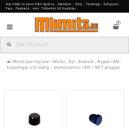
Här hittar ni varor från Sparco , Starlane , Stilo , Teratripp , Simpson ,
Fajs , Payback , mm .Tillbehör till husbilar .
0
Motorsportsprylar
Motor , Kyl , Bränsle , Avgas
AN-
kopplingar och slang / aluminiumrör
AN-/ NPT-pluggar