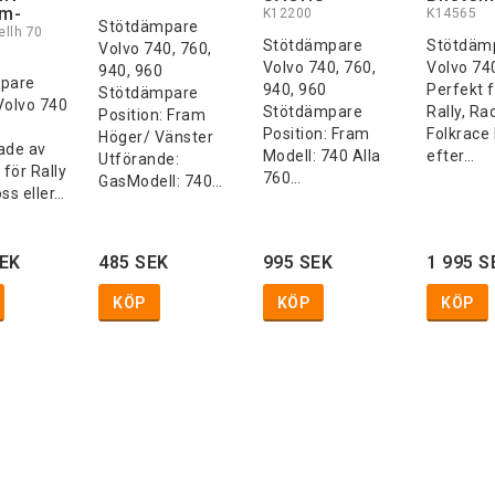
lm-
K12200
K14565
Stötdämpare
ellh 70
Stötdämpare
Stötdäm
Volvo 740, 760,
Volvo 740, 760,
Volvo 74
940, 960
pare
940, 960
Perfekt f
Stötdämpare
 Volvo 740
Stötdämpare
Rally, Ra
Position: Fram
Position: Fram
Folkrace 
Höger/ Vänster
ade av
Modell: 740 Alla
efter…
Utförande:
 för Rally
760…
GasModell: 740…
oss eller…
SEK
485 SEK
995 SEK
1 995 S
KÖP
KÖP
KÖP