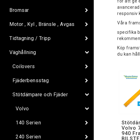
för att ge 
avancerade
Bromsar
responsiv 
Våra frams
Motor , Kyl , Bränsle , Avgas
specifika 
Tidtagning / Tripp
rekommende
Köp framst
Väghållning
du kan håll
Coilovers
Fjäderbensstag
Stötdämpare och Fjäder
Volvo
140 Serien
Stötdä
Volvo 
940 Fr
240 Serien
BILSTE