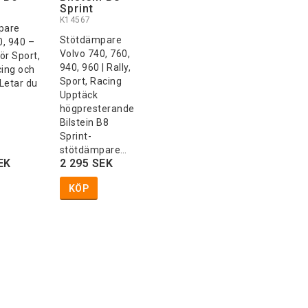
Sprint
K14567
pare
Stötdämpare
0, 940 –
Volvo 740, 760,
ör Sport,
940, 960 | Rally,
cing och
Sport, Racing
Letar du
Upptäck
högpresterande
Bilstein B8
Sprint-
stötdämpare…
EK
2 295 SEK
KÖP