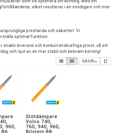
 entusiaster som vill optimera sin körning. Med sin
hållandena, vilket resulterar i en smidigare och mer
ursprungliga prestanda och säkerhet. Vi
ställa optimal funktion.
r snabb leverans och konkurrenskraftiga priser, så att
g idag och njut av en mer stabil och bekväm körning!
NAMN
mpare
Stötdämpare
40,
Volvo 740,
0, 960,
760, 940, 960,
n B6
Bilstein B8