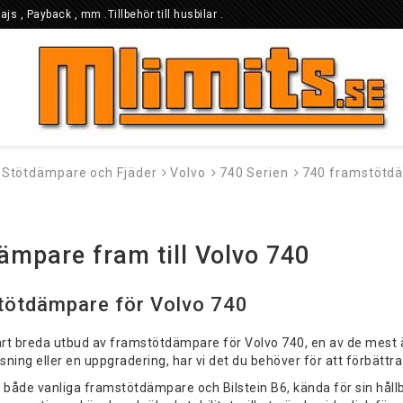
Fajs , Payback , mm .Tillbehör till husbilar .
Stötdämpare och Fjäder
Volvo
740 Serien
740 framstötd
ämpare fram till Volvo 740
ötdämpare för Volvo 740
rt breda utbud av framstötdämpare för Volvo 740, en av de mest 
sning eller en uppgradering, har vi det du behöver för att förbättr
r både vanliga framstötdämpare och Bilstein B6, kända för sin hållb