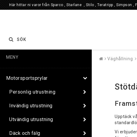
Här hittar ni varor från Sparco , Starlane , Stilo , Teratripp , Simpson , 
SÖK
MENY
Väghållning
Motorsportsprylar
Stötd
Personlig utrustning
Framst
Invändig utrustning
Upptäck vå
Utvändig utrustning
standardlö
Vi erbjude
Däck och fälg