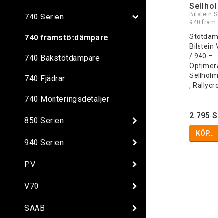
Sellho
Bilstein S
740 Serien
940 fram
Stötdäm
740 framstötdämpare
Bilstein
/ 940 –
740 Bakstötdämpare
Optimer
Sellholm
740 Fjädrar
, Rallycr
740 Monteringsdetaljer
2 795 
850 Serien
KÖP…
940 Serien
PV
V70
SAAB