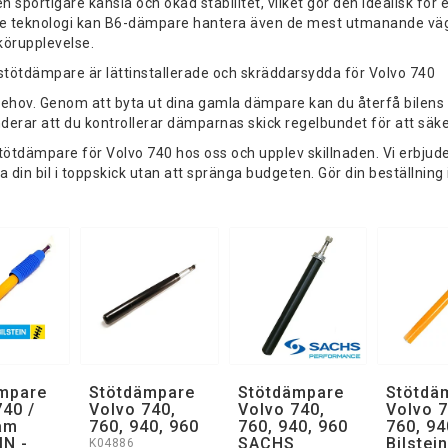
en sportigare känsla och ökad stabilitet, vilket gör den idealisk för
 teknologi kan B6-dämpare hantera även de mest utmanande vägför
körupplevelse.
tötdämpare är lättinstallerade och skräddarsydda för Volvo 740
behov. Genom att byta ut dina gamla dämpare kan du återfå bilens 
rar att du kontrollerar dämparnas skick regelbundet för att säker
ötdämpare för Volvo 740 hos oss och upplev skillnaden. Vi erbjude
a din bil i toppskick utan att spränga budgeten. Gör din beställnin
mpare
Stötdämpare
Stötdämpare
Stötdä
740 /
Volvo 740,
Volvo 740,
Volvo 7
am
760, 940, 960
760, 940, 960
760, 94
IN -
SACHS
Bilstei
K04886