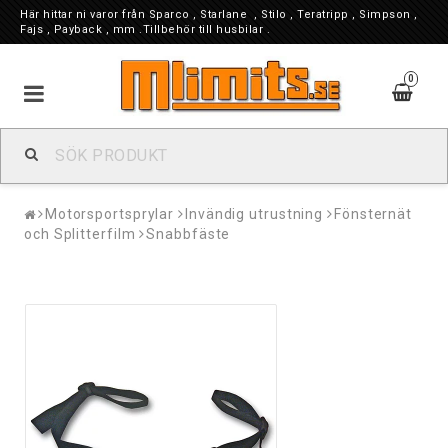
Här hittar ni varor från Sparco , Starlane , Stilo , Teratripp , Simpson ,
Fajs , Payback , mm .Tillbehör till husbilar .
0
Motorsportsprylar
Invändig utrustning
Fönsternät
och Splitterfilm
Snabbfäste