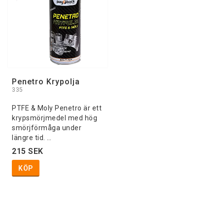
Penetro Krypolja
335
PTFE & Moly Penetro är ett
krypsmörjmedel med hög
smörjförmåga under
längre tid. …
215 SEK
KÖP