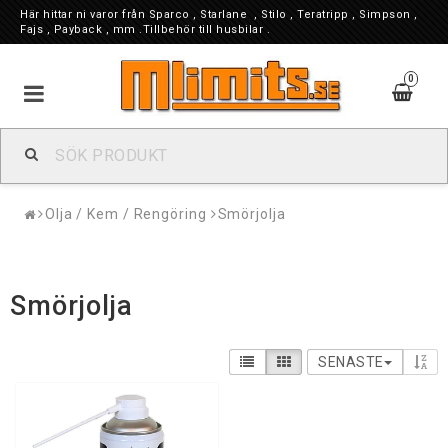
Här hittar ni varor från Sparco , Starlane , Stilo , Teratripp , Simpson ,
Fajs , Payback , mm .Tillbehör till husbilar .
0
Olja / Kem / Rengöring
Smörjolja
Smörjolja
SENASTE