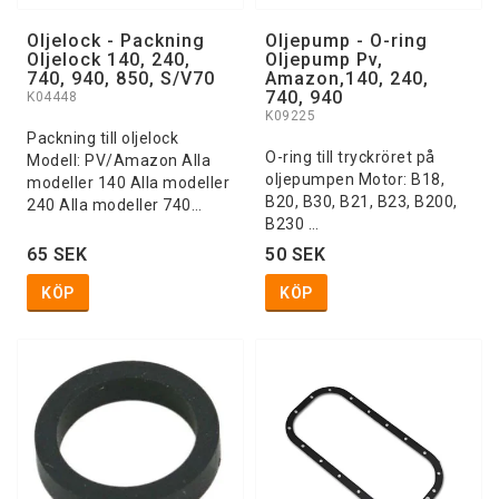
Oljelock - Packning
Oljepump - O-ring
Oljelock 140, 240,
Oljepump Pv,
740, 940, 850, S/V70
Amazon,140, 240,
740, 940
K04448
K09225
Packning till oljelock
O-ring till tryckröret på
Modell: PV/Amazon Alla
oljepumpen Motor: B18,
modeller 140 Alla modeller
B20, B30, B21, B23, B200,
240 Alla modeller 740…
B230 …
65 SEK
50 SEK
KÖP
KÖP