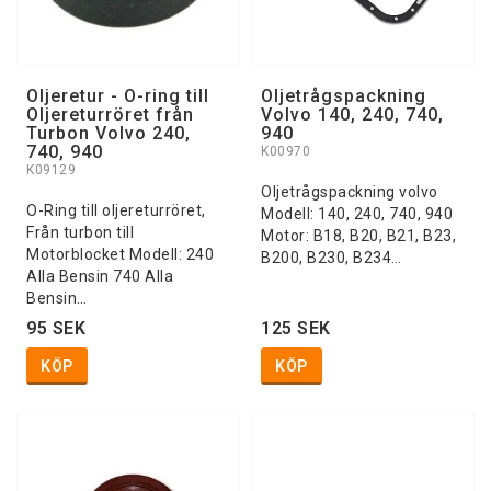
Oljeretur - O-ring till
Oljetrågspackning
Oljereturröret från
Volvo 140, 240, 740,
Turbon Volvo 240,
940
740, 940
K00970
K09129
Oljetrågspackning volvo
O-Ring till oljereturröret,
Modell: 140, 240, 740, 940
Från turbon till
Motor: B18, B20, B21, B23,
Motorblocket Modell: 240
B200, B230, B234…
Alla Bensin 740 Alla
Bensin…
95 SEK
125 SEK
KÖP
KÖP