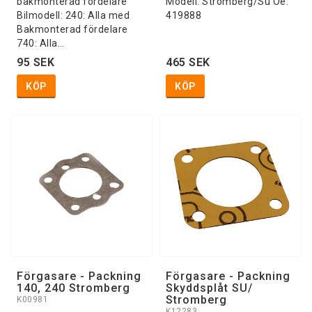
bakmonterad fördelare
Modell: Stromberg/Su Oe:
Bilmodell: 240: Alla med
419888
Bakmonterad fördelare
740: Alla…
95 SEK
465 SEK
KÖP
KÖP
Förgasare - Packning
Förgasare - Packning
140, 240 Stromberg
Skyddsplåt SU/
Stromberg
K00981
K12283