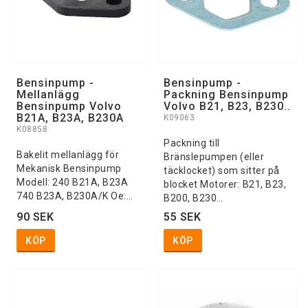
Bensinpump -
Bensinpump -
Mellanlägg
Packning Bensinpump
Bensinpump Volvo
Volvo B21, B23, B230..
B21A, B23A, B230A
K09063
K08858
Packning till
Bakelit mellanlägg för
Bränslepumpen (eller
Mekanisk Bensinpump
täcklocket) som sitter på
Modell: 240 B21A, B23A
blocket Motorer: B21, B23,
740 B23A, B230A/K Oe:…
B200, B230…
90 SEK
55 SEK
KÖP
KÖP