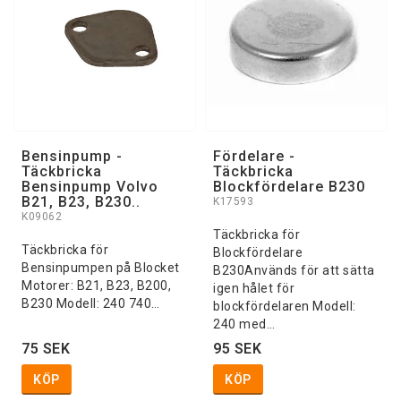
Bensinpump -
Fördelare -
Täckbricka
Täckbricka
Bensinpump Volvo
Blockfördelare B230
B21, B23, B230..
K17593
K09062
Täckbricka för
Täckbricka för
Blockfördelare
Bensinpumpen på Blocket
B230Används för att sätta
Motorer: B21, B23, B200,
igen hålet för
B230 Modell: 240 740…
blockfördelaren Modell:
240 med…
75 SEK
95 SEK
KÖP
KÖP