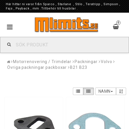
Här hittar ni varor från Sparco , Starlane , Stilo , Teratripp , Simpson ,
Fajs , Payback , mm .Tillbehör till husbilar .
0
Motorrenovering / Trimdelar
Packningar
Volvo
Övriga packningar packboxar
B21 B23
NAMN