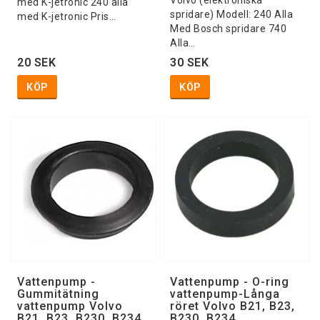
Volvo (elektroniska
med K-jetronic 240 alla
spridare) Modell: 240 Alla
med K-jetronic Pris…
Med Bosch spridare 740
Alla…
20 SEK
30 SEK
KÖP
KÖP
Vattenpump -
Vattenpump - O-ring
Gummitätning
vattenpump-Långa
vattenpump Volvo
röret Volvo B21, B23,
B21, B23, B230, B234
B230, B234