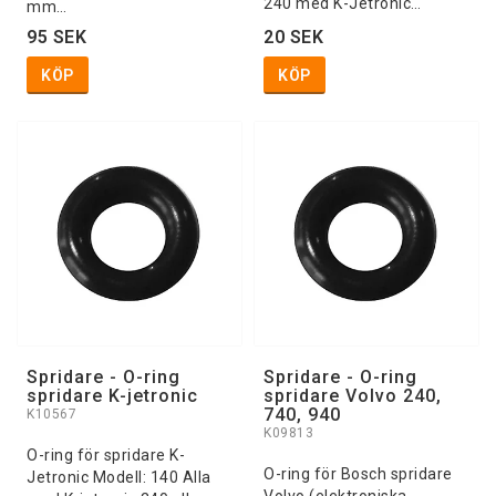
240 med K-Jetronic…
mm…
95 SEK
20 SEK
KÖP
KÖP
Spridare - O-ring
Spridare - O-ring
spridare K-jetronic
spridare Volvo 240,
740, 940
K10567
K09813
O-ring för spridare K-
O-ring för Bosch spridare
Jetronic Modell: 140 Alla