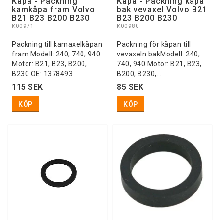
Kåpa - Packning
Kåpa - Packning kåpa
kamkåpa fram Volvo
bak vevaxel Volvo B21
B21 B23 B200 B230
B23 B200 B230
K00971
K00980
Packning till kamaxelkåpan
Packning för kåpan till
fram Modell: 240, 740, 940
vevaxeln bakModell: 240,
Motor: B21, B23, B200,
740, 940 Motor: B21, B23,
B230 OE: 1378493
B200, B230,…
115 SEK
85 SEK
KÖP
KÖP