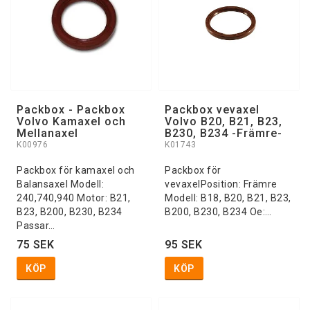
Packbox - Packbox
Packbox vevaxel
Volvo Kamaxel och
Volvo B20, B21, B23,
Mellanaxel
B230, B234 -Främre-
K00976
K01743
Packbox för kamaxel och
Packbox för
Balansaxel Modell:
vevaxelPosition: Främre
240,740,940 Motor: B21,
Modell: B18, B20, B21, B23,
B23, B200, B230, B234
B200, B230, B234 Oe:…
Passar…
75 SEK
95 SEK
KÖP
KÖP