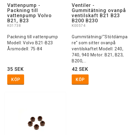
Vattenpump -
Ventiler -
Packning till
Gummitätning ovanpå
vattenpump Volvo
ventilskaft B21 B23
B21, B23
B200 B230
K01738
K00574
Packning till vattenpump
Gummitätning/"Stötdämpa
Modell: Volvo B21-B23
re" som sitter ovanpå
Årsmodell: 75-84
ventilskaftet Modell: 240,
740, 940 Motor: B21, B23,
B200,…
35 SEK
42 SEK
KÖP
KÖP