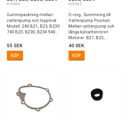
K10066
K09265
Gummipackning mellan
O-ring , Gummiring till
vattenpump och topplock
Vattenpump Position:
Modell: 240 B21, B23, B230
Mellan vattenpump och
740 B23, B230, B234 940…
långa kylvattenröret
Motorer: B21, B23,…
55 SEK
40 SEK
KÖP
KÖP