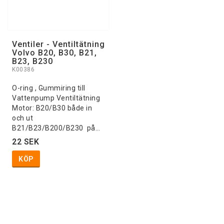
Ventiler - Ventiltätning
Volvo B20, B30, B21,
B23, B230
K00386
O-ring , Gummiring till
Vattenpump Ventiltätning
Motor: B20/B30 både in
och ut
B21/B23/B200/B230 på…
22 SEK
KÖP