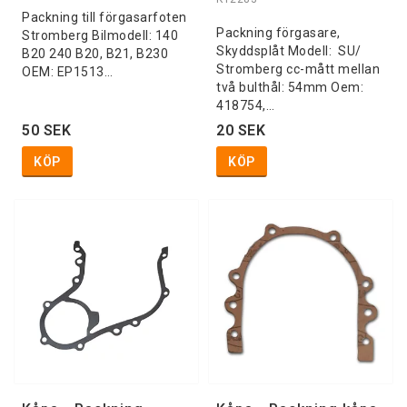
Packning till förgasarfoten
Packning förgasare,
Stromberg Bilmodell: 140
Skyddsplåt Modell: SU/
B20 240 B20, B21, B230
Stromberg cc-mått mellan
OEM: EP1513…
två bulthål: 54mm Oem:
418754,…
50 SEK
20 SEK
KÖP
KÖP