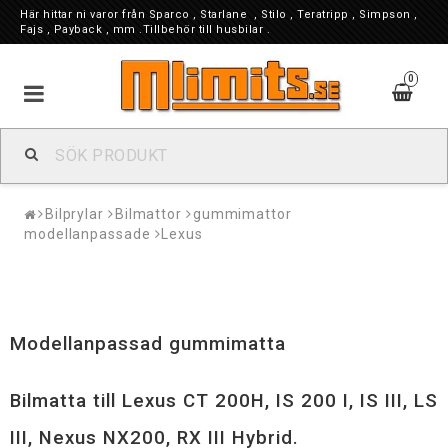
Här hittar ni varor från Sparco , Starlane , Stilo , Teratripp , Simpson ,
Fajs , Payback , mm .Tillbehör till husbilar .
0
Bilprylar
Bilmattor
gummimattor
modellanpassade
Lexus
Modellanpassad gummimatta
Bilmatta till Lexus CT 200H, IS 200 I, IS III, LS
III, Nexus NX200, RX III Hybrid.