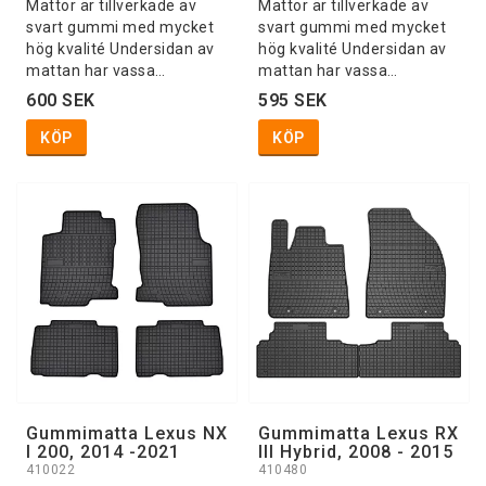
Mattor är tillverkade av
Mattor är tillverkade av
svart gummi med mycket
svart gummi med mycket
hög kvalité Undersidan av
hög kvalité Undersidan av
mattan har vassa…
mattan har vassa…
600 SEK
595 SEK
KÖP
KÖP
Gummimatta Lexus NX
Gummimatta Lexus RX
I 200, 2014 -2021
lll Hybrid, 2008 - 2015
410022
410480