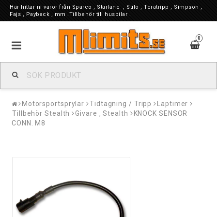
Här hittar ni varor från Sparco , Starlane , Stilo , Teratripp , Simpson ,
Fajs , Payback , mm .Tillbehör till husbilar .
0
Motorsportsprylar
Tidtagning / Tripp
Laptimer
Tillbehör Stealth
Givare , Stealth
KNOCK SENSOR
CONN. M8