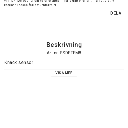
Vi friskriver oss för om varor eventuellt har utgått eller är tillfälligt slut. Vi
kommer i dessa fall att kontakta er.
DELA
Beskrivning
Art.nr: SSDETFM8
Knack sensor
VISA MER