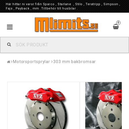
Här hittar ni varor från Sparco , Starlane , Stilo , Teratripp , Simpson ,
Fajs , Payback , mm .Tillbehör till husbilar .
0
Motorsportsprylar
303 mm bakbromsar